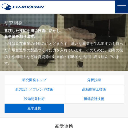
研究開発
蓄積した技術を周辺技術に活かし、
新事業を創り出す。
当社は既存事業の枠組みにとどまらず、新たな事業を生み出す力を持っ
た市場創造型の製品づくりに力を入れています。
そのために、固有の技
術力や組織力など経営資源の効果的・戦略的な活用に取り組んでいま
す。
研究開発トップ
分析技術
処方設計／ブレンド技術
高精度塗工技術
設備開発技術
機構設計技術
産学連携
産学連携